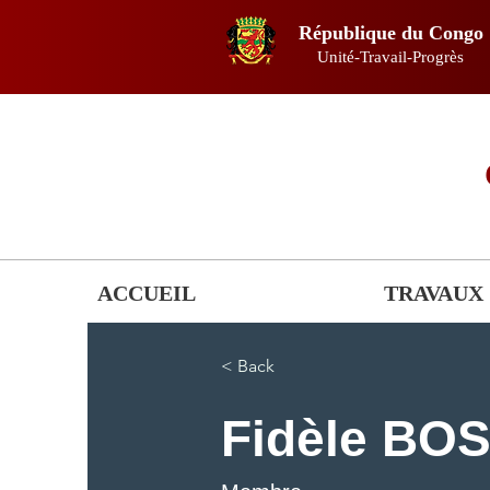
République du Congo
Unité-Travail-Progrès
ACCUEIL
TRAVAUX
< Back
Fidèle BO