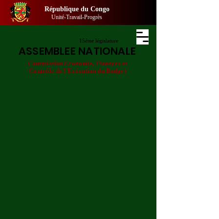
République du Congo
Unité-Travail-Progrès
15
ème
législature
ASSEMBLEE NATIONALE
Commission Economie, Finances et
Contrôle de l'Exécution du Budget